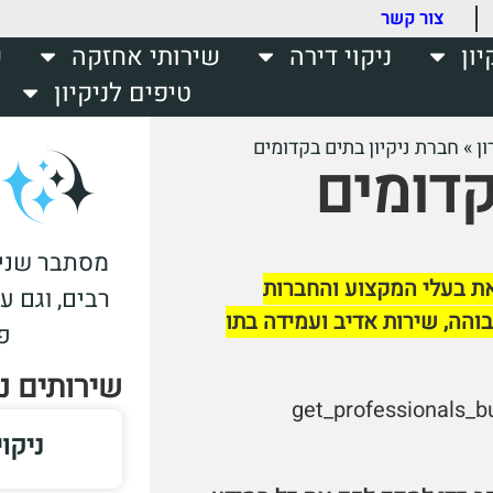
צור קשר
יון
ניקוי דירה
שירותי אחזקה
ש
טיפים לניקיון
ן
»
חברת ניקיון בתים בקדומים
קדומים
מסתבר שניקי
את בעלי המקצוע והחברות
רבים, וגם ע
והה, שירות אדיב ועמידה בתו
פ
שירותים נ
[get_professionals_
ניקו