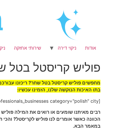
לג
תוכן
אודות
ניקוי דירה
שירותי אחזקה
ניק
פוליש קריסטל בטל ש
מחפשים פוליש קריסטל בטל שחר? ריכזנו עבורכם 
בתו האיכות הנוקשה שלנו, הזמינו עכשיו:
[get_professionals_businesses category="polish" city="טל שחר"]
רבים מאיתנו שומעים או רואים את המילה פוליש ל
הכוונה כאשר אומרים לנו פוליש לקריסטל? והכי חש
במאמר הבא.