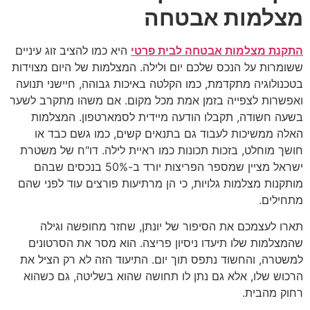
מצלמות אבטחה
התקנת מצלמות אבטחה לבית פרטי
היא כמו להציב זוג עיניים
ששומרות על הנכס שלכם יום ולילה. המצלמות של היום מצוידות
בטכנולוגיה מתקדמת, כמו הקלטה באיכות גבוהה, חיישני תנועה
ואפשרות לצפייה בזמן אמת מכל מקום. אם משהו מתקרב לשער
בשעה חשודה, תקבלו הודעה מיידית לסמארטפון. המצלמות
האלה ממשיכות לעבוד גם בתנאים קשים, כמו גשם כבד או
חושך מוחלט, בזכות תכונות כמו ראיית לילה. דו"ח של משטרת
ישראל מציין שמספר הפריצות יורד ב-50% בנכסים שבהם
מותקנות מצלמות גלויות, כי הן מרתיעות פורצים עוד לפני שהם
מתחילים.
תארו לעצמכם את הסיפור של יונתן, שחזר מחופשה וגילה
שהמצלמות שלו תיעדו ניסיון פריצה. הוא מסר את הסרטונים
למשטרה, והחשוד נתפס תוך יום. התיעוד הזה לא רק הציל את
הרכוש שלו, אלא גם נתן לו תחושה שהוא בשליטה, גם כשהוא
רחוק מהבית.